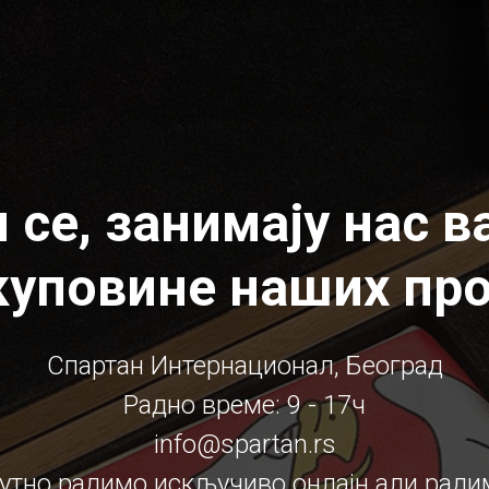
 се, занимају нас 
куповине наших пр
Спартан Интернационал, Београд
Радно време: 9 - 17ч
info@spartan.rs
утно радимо искључиво онлајн али ради