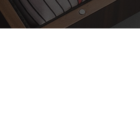
 приватности
Блог
Контакт
Почетна страна
О
© Sva prava zadržana. Spartan Internacional.
info@spartan.rs