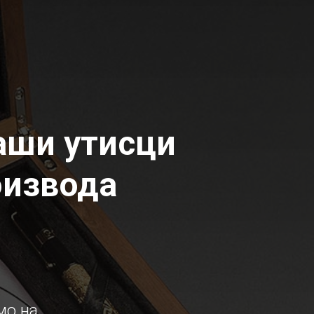
ваши утисци
оизвода
мо на