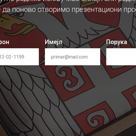
 да поново отворимо презентациони про
фон
Имејл
Порука