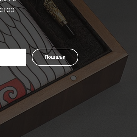
стор.
Пошаљи