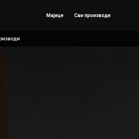
Мајице
Сви производи
РОИЗВОДИ