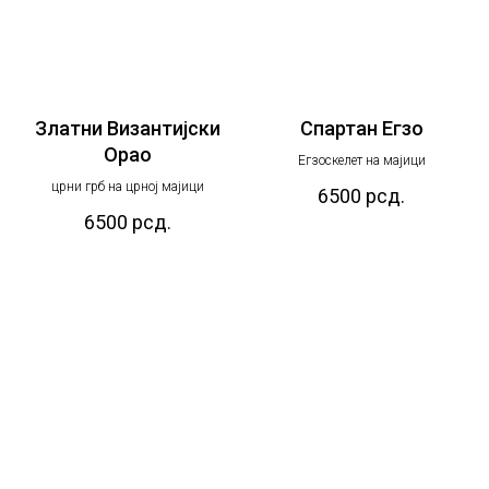
Златни Византијски
Спартан Егзо
Орао
Егзоскелет на мајици
црни грб на црној мајици
6500
рсд.
6500
рсд.