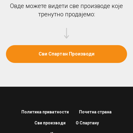
Овде можете видети све производе које
тренутно продајемо:
Сви Спартан Производи
Политика приватности
Почетна страна
Сви производи
О Спартану