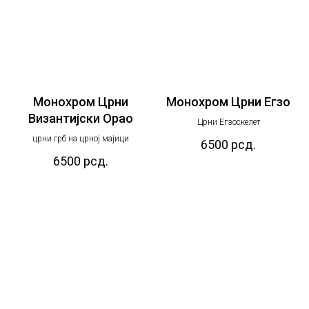
Монохром Црни
Монохром Црни Егзо
Византијски Орао
Црни Егзоскелет
црни грб на црној мајици
6500
рсд.
6500
рсд.