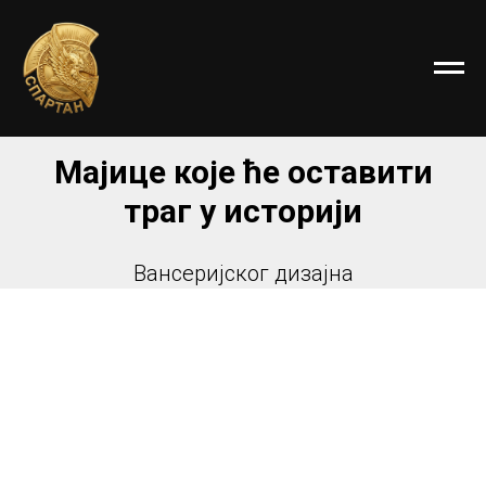
Мајице које ће оставити
траг у историји
Вансеријског дизајна