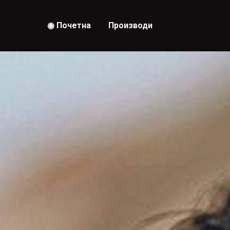
◉ Почeтна
Производи