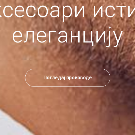
сесоари ист
елеганцију
Погледај производе