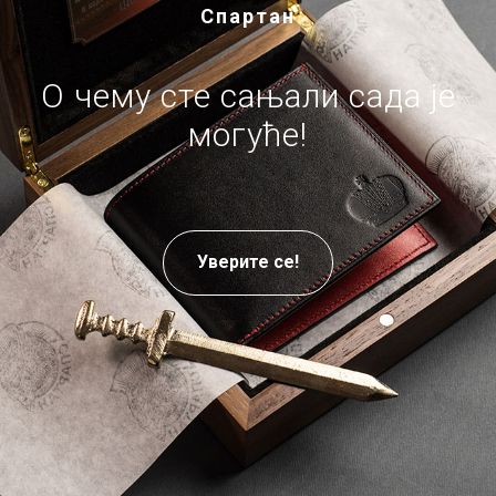
Спартан
О чему сте сањали сада је
могуће!
Уверите се!