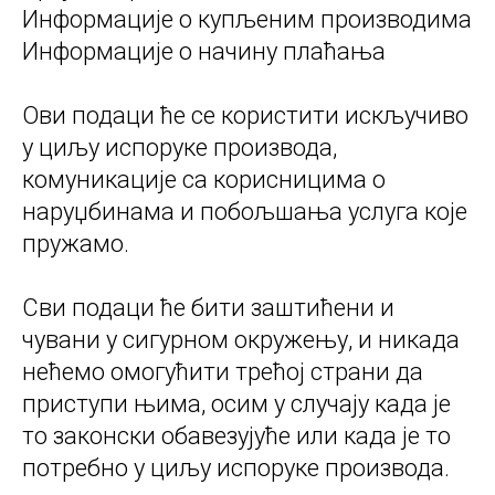
Информације о купљеним производима
Информације о начину плаћања
Ови подаци ће се користити искључиво
у циљу испоруке производа,
комуникације са корисницима о
наруџбинама и побољшања услуга које
пружамо.
Сви подаци ће бити заштићени и
чувани у сигурном окружењу, и никада
нећемо омогућити трећој страни да
приступи њима, осим у случају када је
то законски обавезујуће или када је то
потребно у циљу испоруке производа.