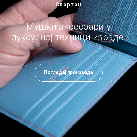
Спартан
Мушки аксесоари у
луксузној техници израде.
Погледај производе