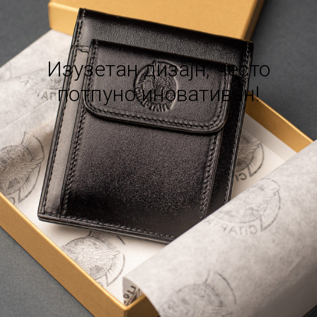
Изузетан дизајн, често
потпуно иновативан!