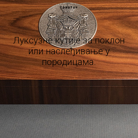
Спартан
Луксузне кутије за поклон
или наслеђивање у
породицама.