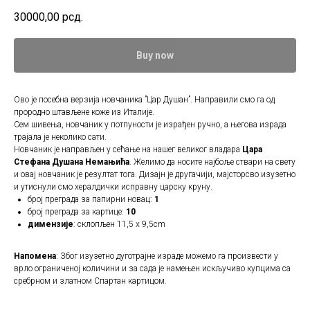
30000,00
рсд.
Buy now
Ово је посебна верзија новчаника ”Цар Душан”. Направили смо га од
прородно штављене коже из Италије.
Сем шивења, новчаник у потпуности је израђен ручно, а његова израда
трајала је неколико сати.
Новчаник је направљен у сећање на нашег великог владара
Цара
Стефана Душана Немањића
. Желимо да носите најбоље ствари на свету
и овај новчаник је резултат тога. Дизајн је другачији, мајсторсво изузетно
и утиснули смо хералдички исправну царску круну.
број преграда за папирни новац:
1
број преграда за картице:
10
димензије
: склопљен 11,5 х 9,5cm
Напомена
: Због изузетно дуготрајне израде можемо га произвести у
врло ограниченој количини и за сада је намењен искључиво купцима са
сребрном и златном Спартан картицом.