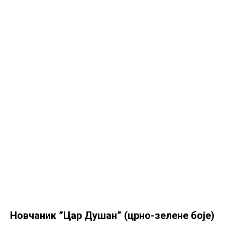
Новчаник ”Цар Душан” (црно-зелене боје)