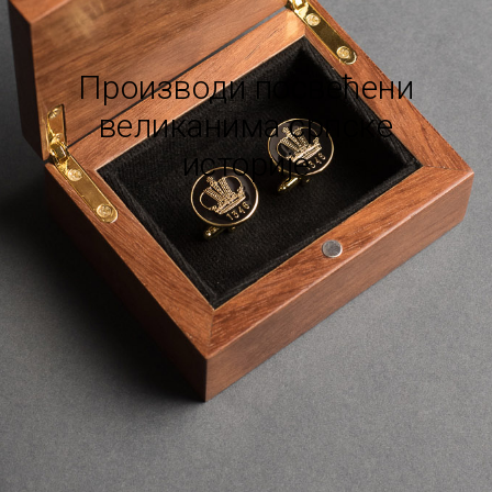
Производи посвећени
великанима српске
историје