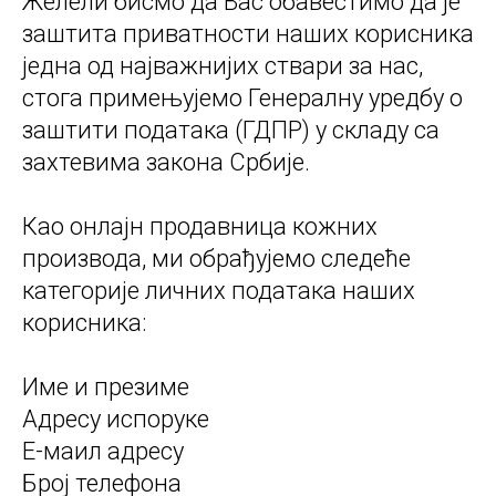
Желели бисмо да Вас обавестимо да је
заштита приватности наших корисника
једна од најважнијих ствари за нас,
стога примењујемо Генералну уредбу о
заштити података (ГДПР) у складу са
захтевима закона Србије.
Као онлајн продавница кожних
производа, ми обрађујемо следеће
категорије личних података наших
корисника:
Име и презиме
Адресу испоруке
Е-маил адресу
Број телефона