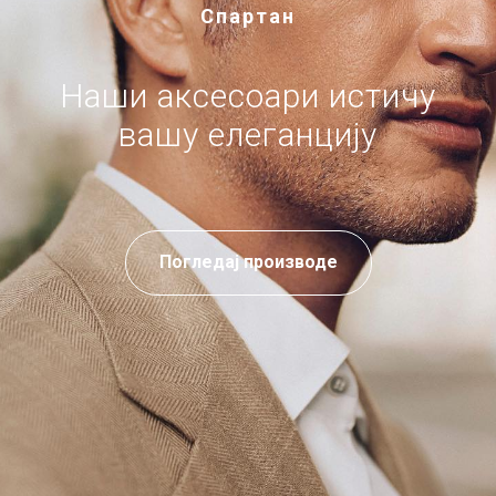
Спартан
Наши аксесоари истичу
вашу елеганцију
Погледај производе